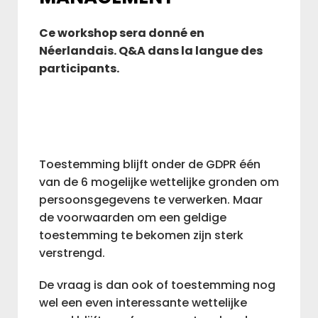
L
Ce workshop sera donné en
IAB BELGIUM
Néerlandais. Q&A dans la langue des
participants.
R
COMMUNITIES
ADVOCACY
Toestemming blijft onder de GDPR één
van de 6 mogelijke wettelijke gronden om
R
persoonsgegevens te verwerken. Maar
BAM
de voorwaarden om een geldige
toestemming te bekomen zijn sterk
verstrengd.
De vraag is dan ook of toestemming nog
wel een even interessante wettelijke