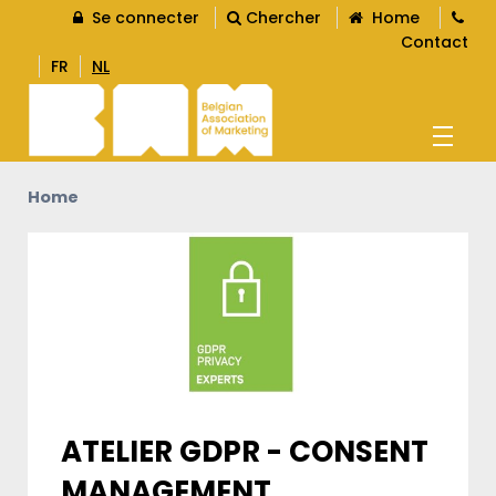
Se connecter
Chercher
Home
Contact
FR
NL
R
Home
AGENDA
FORMATIONS
R
DEVENEZ MEMBRE
R
ATELIER GDPR - CONSENT
CONTENT
MANAGEMENT