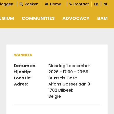
nloggen
Zoeken
Home
Contact
FR
NL
ELGIUM
COMMUNITIES
ADVOCACY
BAM
THINK TANKS
MISSIE 
STUDENTS
ONZE L
MARKETING JOBS
LID W
WANNEER
RAAD 
Datum en
dinsdag 1 december
TEAM
tijdstip:
2026 - 17:00 - 23:59
Locatie:
Brussels Gate
Adres:
Alfons Gossetlaan 9
1702 Dilbeek
België