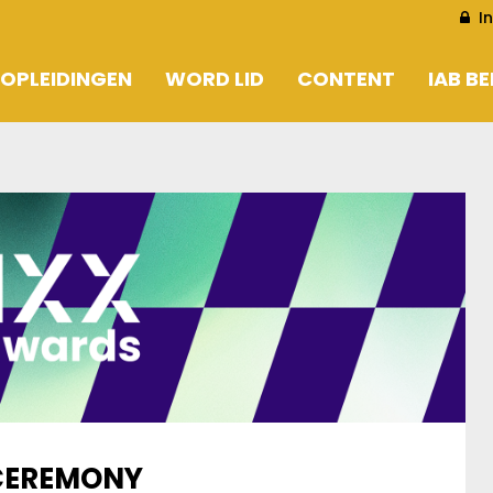
I
OPLEIDINGEN
WORD LID
CONTENT
IAB B
EN
WORD LID
ARTIKELS
EN
LEDENLIJST CORPORATE
LOOKING AT 2030
PERSBERICHTEN
CEREMONY