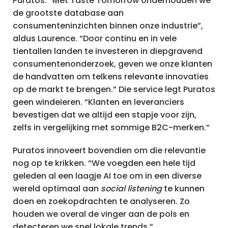
Puratos. “Met Taste Tomorrow onderhouden we
de grootste database aan
consumenteninzichten binnen onze industrie”,
aldus Laurence. “Door continu en in vele
tientallen landen te investeren in diepgravend
consumentenonderzoek, geven we onze klanten
de handvatten om telkens relevante innovaties
op de markt te brengen.” Die service legt Puratos
geen windeieren. “Klanten en leveranciers
bevestigen dat we altijd een stapje voor zijn,
zelfs in vergelijking met sommige B2C-merken.”
Puratos innoveert bovendien om die relevantie
nog op te krikken. “We voegden een hele tijd
geleden al een laagje AI toe om in een diverse
wereld optimaal aan
social listening
te kunnen
doen en zoekopdrachten te analyseren. Zo
houden we overal de vinger aan de pols en
detecteren we snel lokale trends.”