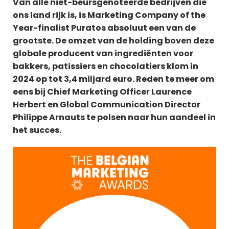
Van alle niet-beursgenoteerde bedrijven die
ons land rijk is, is Marketing Company of the
IAB BELGIUM
Year-finalist Puratos absoluut een van de
grootste. De omzet van de holding boven deze
globale producent van ingrediënten voor
COMMUNITIES
bakkers, patissiers en chocolatiers klom in
2024 op tot 3,4 miljard euro. Reden te meer om
eens bij Chief Marketing Officer Laurence
ADVOCACY
Herbert en Global Communication Director
Philippe Arnauts te polsen naar hun aandeel in
het succes.
BAM
M
V
L