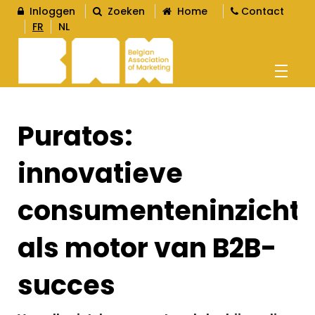
Inloggen
Zoeken
Home
Contact
FR
NL
AGENDA
Puratos:
innovatieve
OPLEIDINGEN
consumenteninzicht
WORD LID
als motor van B2B-
L
succes
CONTENT
L