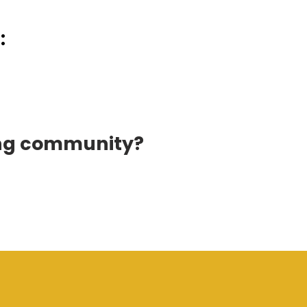
:
ing community?