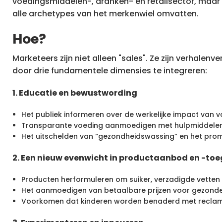
voedingsmiddelen-, dranken- en retailsector, maar 
alle archetypes van het merkenwiel omvatten.
Hoe?
Marketeers zijn niet alleen "sales". Ze zijn verhal
door drie fundamentele dimensies te integreren:
1. Educatie en bewustwording
Het publiek informeren over de werkelijke impact van v
Transparante voeding aanmoedigen met hulpmiddelen 
Het uitschelden van “gezondheidswassing” en het prom
2. Een nieuw evenwicht in productaanbod en -to
Producten herformuleren om suiker, verzadigde vetten 
Het aanmoedigen van betaalbare prijzen voor gezonde
Voorkomen dat kinderen worden benaderd met reclam