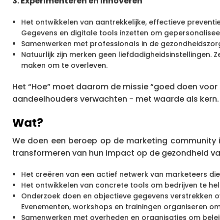
3. Experimenteren en innoveren
Het ontwikkelen van aantrekkelijke, effectieve preve
Gegevens en digitale tools inzetten om gepersonalise
Samenwerken met professionals in de gezondheidszorg
Natuurlijk zijn merken geen liefdadigheidsinstellingen
maken om te overleven.
Het “Hoe” moet daarom de missie “goed doen voor g
aandeelhouders verwachten - met waarde als kern.
Wat?
We doen een beroep op de marketing community in B
transformeren van hun impact op de gezondheid va
Het creëren van een actief netwerk van marketeers die
Het ontwikkelen van concrete tools om bedrijven te he
Onderzoek doen en objectieve gegevens verstrekken o
Evenementen, workshops en trainingen organiseren om 
Samenwerken met overheden en organisaties om beleid