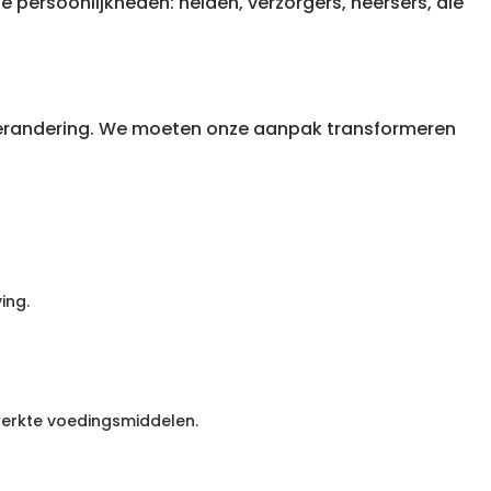
persoonlijkheden: helden, verzorgers, heersers, die
an verandering. We moeten onze aanpak transformeren
ing.
erkte voedingsmiddelen.