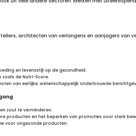
ook uit vele andere sectoren. Merken met uiteenlopende 
envertellers, architecten van verlangens en aanjagers v
oeding en levensstijl op de gezondheid.
zoals de Nutri-Score.
oten van eerlijke, wetenschappelijk onderbouwde berichtgev
egang
en zout te verminderen.
re producten en het beperken van promoties voor sterk bew
e voor ongezonde producten.