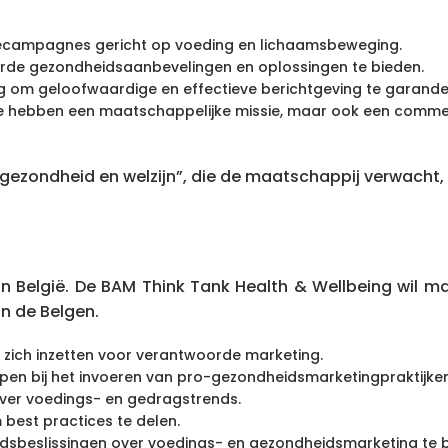
ntiecampagnes gericht op voeding en lichaamsbeweging.
erde gezondheidsaanbevelingen en oplossingen te bieden.
 om geloofwaardige en effectieve berichtgeving te garande
. Ze hebben een maatschappelijke missie, maar ook een commer
ezondheid en welzijn”, die de maatschappij verwacht,
elgië. De BAM Think Tank Health & Wellbeing wil mark
n de Belgen.
 zich inzetten voor verantwoorde marketing.
lpen bij het invoeren van pro-gezondheidsmarketingpraktijken
ver voedings- en gedragstrends.
best practices te delen.
sbeslissingen over voedings- en gezondheidsmarketing te b