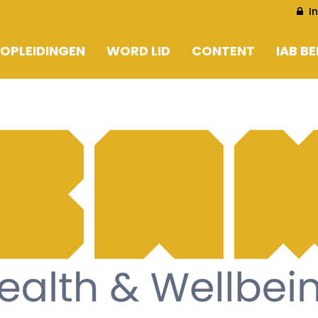
I
OPLEIDINGEN
WORD LID
CONTENT
IAB B
EN
WORD LID
ARTIKELS
EN
LEDENLIJST CORPORATE
LOOKING AT 2030
PERSBERICHTEN